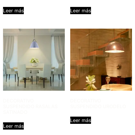
Leer más
Leer más
DECORATIVO
DECORATIVO
SUSPENDIDO RASALAS
SUSPENDIDO URODELO
SATINADO
Leer más
Leer más